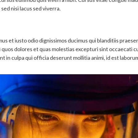
sed nisi lacus sed viverra.
us et iusto odio dignissimos ducimus qui blanditiis praes
i quos dolores et quas molestias excepturi sint occaecati c
nt in culpa qui officia deserunt mollitia animi, id est labor