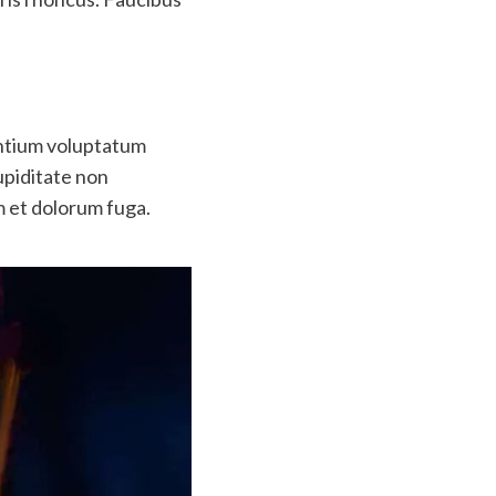
entium voluptatum
upiditate non
um et dolorum fuga.