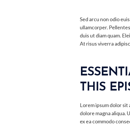
Sed arcu non odio euism
ullamcorper. Pellente
duis ut diam quam. El
At risus viverra adipis
ESSENTI
THIS EP
Lorem ipsum dolor sit 
dolore magna aliqua. Ut
ex ea commodo conse