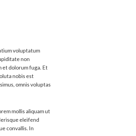
entium voluptatum
upiditate non
um et dolorum fuga. Et
oluta nobis est
ssimus, omnis voluptas
orem mollis aliquam ut
lerisque eleifend
e convallis. In