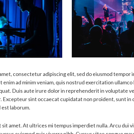
amet, consectetur adipiscing elit, sed do eiusmod tempor i
 enim ad minim veniam, quis nostrud exercitation ullamco la
t. Duis aute irure dolor in reprehenderit in voluptate vel
r. Excepteur sint occaecat cupidatat non proident, sunt in c
d est laborum.
 sit amet. At ultrices mi tempus imperdiet nulla. Arcu dui v
cursus euismod quis viverra nibh. Cursus vitae congue mau