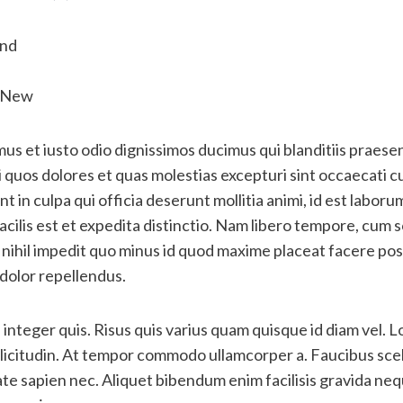
ind
g New
us et iusto odio dignissimos ducimus qui blanditiis praes
i quos dolores et quas molestias excepturi sint occaecati c
nt in culpa qui officia deserunt mollitia animi, id est labor
ilis est et expedita distinctio. Nam libero tempore, cum s
 nihil impedit quo minus id quod maxime placeat facere po
dolor repellendus.
 integer quis. Risus quis varius quam quisque id diam vel. L
ollicitudin. At tempor commodo ullamcorper a. Faucibus sce
e sapien nec. Aliquet bibendum enim facilisis gravida nequ