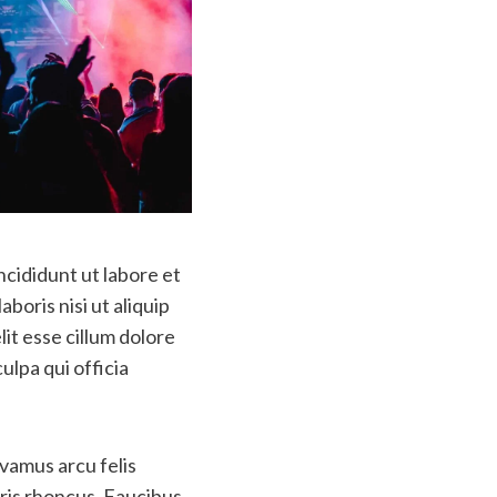
ncididunt ut labore et
boris nisi ut aliquip
it esse cillum dolore
ulpa qui officia
ivamus arcu felis
ris rhoncus. Faucibus