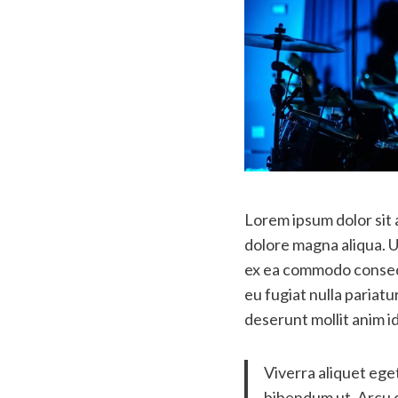
Lorem ipsum dolor sit 
dolore magna aliqua. Ut
ex ea commodo consequa
eu fugiat nulla pariatu
deserunt mollit anim i
Viverra aliquet eget
bibendum ut. Arcu 