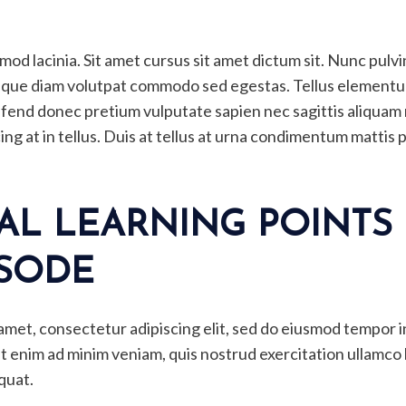
od lacinia. Sit amet cursus sit amet dictum sit. Nunc pulvin
sque diam volutpat commodo sed egestas. Tellus elementum 
eifend donec pretium vulputate sapien nec sagittis aliqua
cing at in tellus. Duis at tellus at urna condimentum mattis
AL LEARNING POINTS
ISODE
amet, consectetur adipiscing elit, sed do eiusmod tempor i
 enim ad minim veniam, quis nostrud exercitation ullamco la
quat.