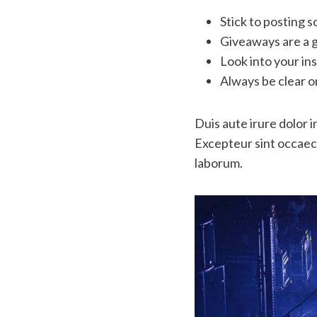
Stick to posting 
Giveaways are a 
Look into your in
Always be clear o
Duis aute irure dolor i
Excepteur sint occaeca
laborum.