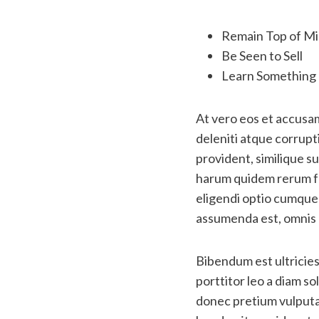
Remain Top of M
Be Seen to Sell
Learn Somethin
At vero eos et accusam
deleniti atque corrupt
provident, similique su
harum quidem rerum fac
eligendi optio cumque
assumenda est, omnis 
Bibendum est ultricies
porttitor leo a diam s
donec pretium vulputat