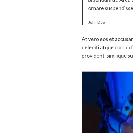
ornare suspendisse 
John Doe
At vero eos et accusam
deleniti atque corrupt
provident, similique su