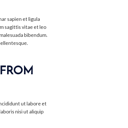
ar sapien et ligula
sagittis vitae et leo
m malesuada bibendum.
 pellentesque.
 FROM
ncididunt ut labore et
boris nisi ut aliquip